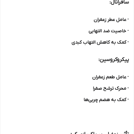
سافرانال:
· عامل عطر زعفران
· خاصیت ضد التهابی
· کمک به کاهش التهاب کبدی
پیکروکروسین:
· عامل طعم زعفران
· محرک ترشح صفرا
· کمک به هضم چربی‌ها