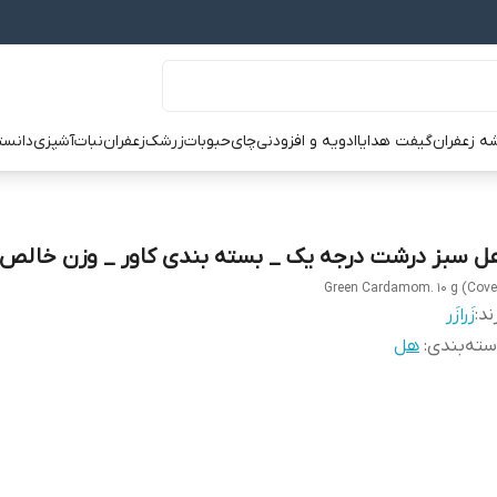
ه زعفران
گیفت هدایا
ادویه و افزودنی
چای
حبوبات
زرشک
زعفران
نبات
آشپزی
دانست
ل سبز درشت درجه یک _ بسته بندی کاور _ وزن خالص 10گرم
Green Cardamom. 10 g (Cove
ند:
زَرازَر
ته‌بندی
:
هل