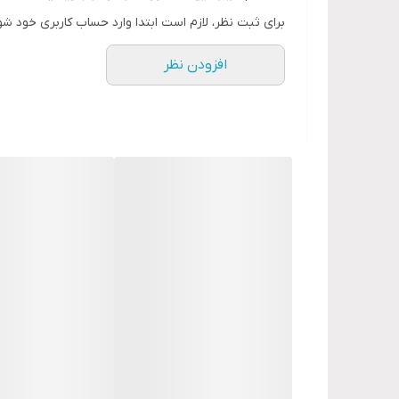
• فاقد هرگونه افزودنی شیمیایی
برای ثبت نظر، لازم است ابتدا وارد حساب کاربری خود شو
خواص سلامتی مواد تشکیل دهنده:
افزودن نظر
هل سبز سرشار از آنتی‌اکسیدان و خواص درمانی است. 
نحوه استفاده آسان:
مقدار مورد نیاز از هل سبز را برای چای، غذاها، دسرها و 
راز خاص ما:
هل‌های ما از بهترین مزارع هند و گواتمالا انتخاب شده
زَرازَر: طبیعت را به خانه خود بیاورید
همین الان هل سبز اصل بخر!