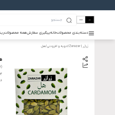
دسته‌بندی محصولات
خانه
پیگیری سفارش
همه محصولات
ریش
زَرازَر | Zarazar
/
ادویه و افزودنی
/
هل
ه
r)
بر
دس