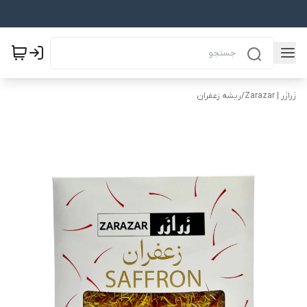
زَرازَر | Zarazar
/
ریشه زعفران