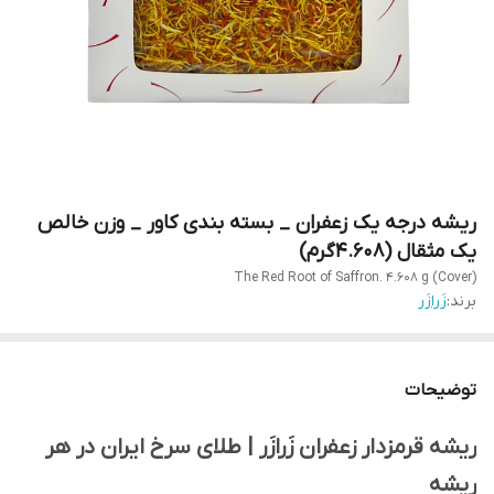
ریشه درجه یک زعفران _ بسته بندی کاور _ وزن خالص
یک مثقال (4.608گرم)
The Red Root of Saffron. 4.608 g (Cover)
برند:
زَرازَر
توضیحات
ریشه قرمزدار زعفران زَرازَر | طلای سرخ ایران در هر
ریشه