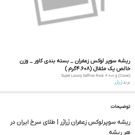
ریشه سوپر لوکس زعفران _ بسته بندی کاور _ وزن
خالص یک مثقال (4.608گرم )
Super Luxury Saffron Root. 4.608 g (Cover)
برند:
زَرازَر
توضیحات
ریشه سوپرلوکس زعفران زَرازَر | طلای سرخ ایران در
هر ریشه