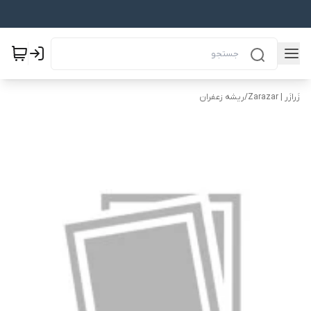
زَرازَر | Zarazar
/
ریشه زعفران