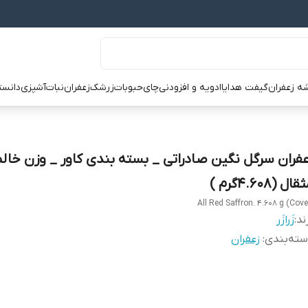
ه زعفران
گیفت هدایا
ادویه و افزودنی
چای
حبوبات
زرشک
زعفران
نبات
آشپزی
دانست
عفران سرگل نگین صادراتی _ بسته بندی کاور _ وزن خا
ال (4.608گرم )
All Red Saffron. 4.608 g (Cove
ند:
زَرازَر
ته‌بندی
:
زعفران