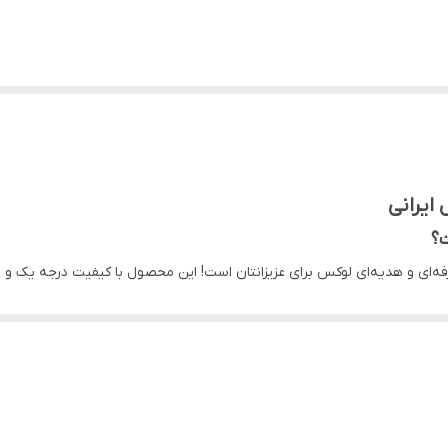
 ایرانی
ت؟
حرفه‌ای و هدیه‌ای لوکس برای عزیزانتان است! این محصول با کیفیت درجه یک و
سان است، که با دستانِ دخترانِ صبورِ خراسان، به تاجِ سرخِ عشقی جاودان تبدی