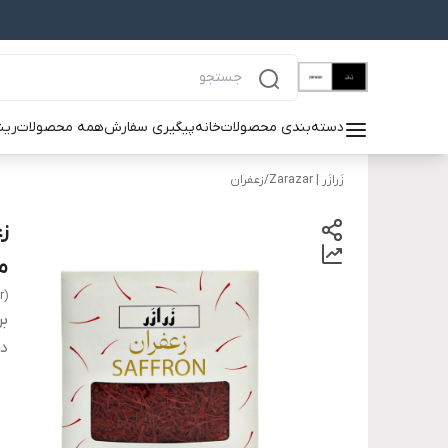
دسته‌بندی محصولات
خانه
پیگیری سفارش
همه محصولات
ریش
زَرازَر | Zarazar
/
زعفران
ز
مثق
r)
بر
دس