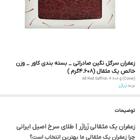
زعفران سرگل نگین صادراتی _ بسته بندی کاور _ وزن
خالص یک مثقال (4.608گرم )
All Red Saffron. 4.608 g (Cover)
برند:
زَرازَر
توضیحات
زعفران یک مثقالی زَرازَر | طلای سرخ اصیل ایرانی
چرا زعفران یک مثقالی ما بهترین انتخاب است؟