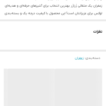
زعفران یک مثقالی زَرازَر بهترین انتخاب برای آشپزهای حرفه‌ای و هدیه‌ای
لوکس برای عزیزانتان است! این محصول با کیفیت درجه یک و بسته‌بندی
لوکس، اصالت طلای سرخ قائنات را به شما ارائه می‌دهد.
نظرات
می‌دانی چرا زعفران را طلای سرخ می‌نامند؟
چون گران‌بهاترین هدیه‌ی خاک ایران به جهان است…
هر رشته‌ی زَرازَر، اشکِ خورشید بر گلبرگ‌های بنفشِ خراسان است، که با
دسته‌بندی
:
زعفران
دستانِ دخترانِ صبورِ خراسان، به تاجِ سرخِ عشقی جاودان تبدیل
شده‌است.
این تنها یک ادویه نیست؛
تماشای طلوعِ ایران در دستان توست.
زعفران زَرازَر، فراتر از یک ادویه‌ست؛ میراثی از طبیعت،
هنر و سلامت.
ترکیبات اصلی این چاشنی جادویی: