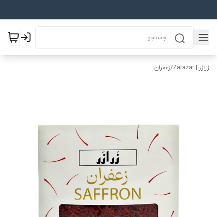
زَرازَر | Zarazar
/
زعفران